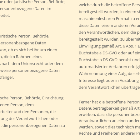
che oder juristische Person, Behörde,
welche durch die betroffene Per
e personenbezogene Daten im
bereitgestellt wurden, in einem 
eitet.
maschinenlesbaren Format zu erh
diese Daten einem anderen Vera
den Verantwortlichen, dem die
uristische Person, Behörde,
bereitgestellt wurden, zu übermit
r personenbezogene Daten
Einwilligung gemäß Art. 6 Abs. 1 
n, ob es sich bei ihr um einen
Buchstabe a DS-GVO oder auf ein
en, die im Rahmen eines
Buchstabe b DS-GVO beruht und d
 nach dem Unionsrecht oder dem
automatisierter Verfahren erfolgt
erweise personenbezogene Daten
Wahrnehmung einer Aufgabe erford
pfänger.
Interesse liegt oder in Ausübung 
dem Verantwortlichen übertrage
stische Person, Behörde, Einrichtung
Ferner hat die betroffene Person
ffenen Person, dem
Datenübertragbarkeit gemäß Art.
rbeiter und den Personen, die
erwirken, dass die personenbez
tung des Verantwortlichen oder
Verantwortlichen an einen ander
nd, die personenbezogenen Daten zu
werden, soweit dies technisch ma
Rechte und Freiheiten anderer P