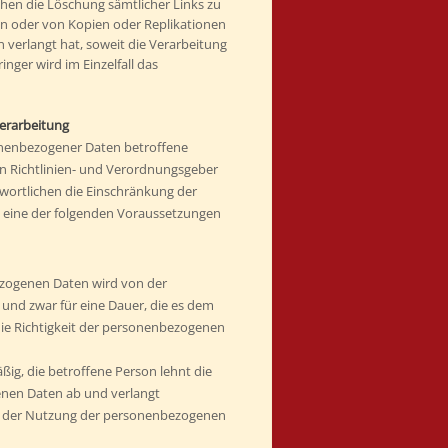
hen die Löschung sämtlicher Links zu
 oder von Kopien oder Replikationen
verlangt hat, soweit die Verarbeitung
ringer wird im Einzelfall das
Verarbeitung
onenbezogener Daten betroffene
n Richtlinien- und Verordnungsgeber
wortlichen die Einschränkung der
 eine der folgenden Voraussetzungen
ezogenen Daten wird von der
 und zwar für eine Dauer, die es dem
die Richtigkeit der personenbezogenen
ßig, die betroffene Person lehnt die
nen Daten ab und verlangt
g der Nutzung der personenbezogenen