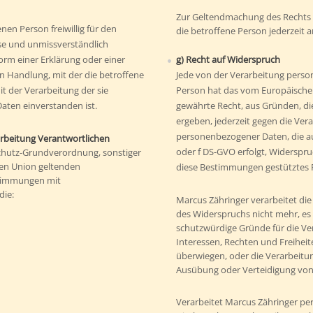
Zur Geltendmachung des Rechts 
enen Person freiwillig für den
die betroffene Person jederzeit
ise und unmissverständlich
rm einer Erklärung oder einer
g) Recht auf Widerspruch
n Handlung, mit der die betroffene
Jede von der Verarbeitung pers
it der Verarbeitung der sie
Person hat das vom Europäische
ten einverstanden ist.
gewährte Recht, aus Gründen, die
ergeben, jederzeit gegen die Ver
personenbezogener Daten, die au
arbeitung Verantwortlichen
oder f DS-GVO erfolgt, Widerspruc
chutz-Grundverordnung, sonstiger
hen Union geltenden
diese Bestimmungen gestütztes P
timmungen mit
die:
Marcus Zähringer verarbeitet di
des Widerspruchs nicht mehr, es
schutzwürdige Gründe für die Ve
Interessen, Rechten und Freihei
überwiegen, oder die Verarbeitu
Ausübung oder Verteidigung vo
Verarbeitet Marcus Zähringer p