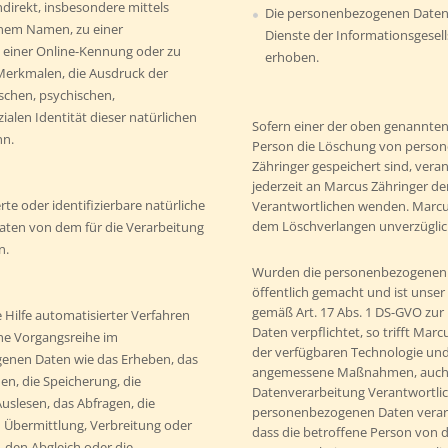
ndirekt, insbesondere mittels
Die personenbezogenen Daten
nem Namen, zu einer
Dienste der Informationsgesell
einer Online-Kennung oder zu
erhoben.
erkmalen, die Ausdruck der
schen, psychischen,
zialen Identität dieser natürlichen
Sofern einer der oben genannten
nn.
Person die Löschung von person
Zähringer gespeichert sind, vera
jederzeit an Marcus Zähringer de
erte oder identifizierbare natürliche
Verantwortlichen wenden. Marcus
dem Löschverlangen unverzügli
ten von dem für die Verarbeitung
n.
Wurden die personenbezogenen 
öffentlich gemacht und ist unse
gemäß Art. 17 Abs. 1 DS-GVO zu
 Hilfe automatisierter Verfahren
Daten verpflichtet, so trifft Mar
he Vorgangsreihe im
der verfügbaren Technologie un
nen Daten wie das Erheben, das
angemessene Maßnahmen, auch te
en, die Speicherung, die
Datenverarbeitung Verantwortlich
slesen, das Abfragen, die
personenbezogenen Daten verarbe
 Übermittlung, Verbreitung oder
dass die betroffene Person von d
, den Abgleich oder die