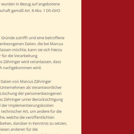
 wurden in Bezug auf angebotene
schaft gemäß Art. 8 Abs. 1 DS-GVO
 Gründe zutrifft und eine betroffene
enbezogenen Daten, die bei Marcus
nlassen möchte, kann sie sich hierzu
r für die Verarbeitung
 Zähringer wird veranlassen, dass
ch nachgekommen wird.
Daten von Marcus Zähringer
r Unternehmen als Verantwortlicher
r Löschung der personenbezogenen
cus Zähringer unter Berücksichtigung
d der Implementierungskosten
chnischer Art, um andere für die
e, welche die veröffentlichten
iten, darüber in Kenntnis zu setzen,
iesen anderen für die