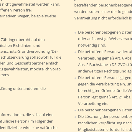
z nicht gewährleistet werden kann.
betreffenden personenbezogenen
ffenen Person frei,
werden, sofern einer der folgend
ernativen Wegen, beispielsweise
Verarbeitung nicht erforderlich is
Die personenbezogenen Daten
oder auf sonstige Weise verarbe
 Zähringer beruht auf den
notwendig sind.
äischen Richtlinien- und
atenschutz-Grundverordnung (DS-
Die betroffene Person widerruft 
hutzerklärung soll sowohl für die
Verarbeitung gemäß Art. 6 Abs
nden und Geschäftspartner einfach
Abs. 2 Buchstabe a DS-GVO stüt
 zu gewährleisten, möchte ich vorab
anderweitigen Rechtsgrundlage
utern.
Die betroffene Person legt ge
gegen die Verarbeitung ein, un
klärung unter anderem die
berechtigten Gründe für die Ve
Person legt gemäß Art. 21 Abs
Verarbeitung ein.
Die personenbezogenen Daten 
formationen, die sich auf eine
Die Löschung der personenbezo
 natürliche Person (im Folgenden
rechtlichen Verpflichtung nac
entifizierbar wird eine natürliche
Mitgliedstaaten erforderlich, d