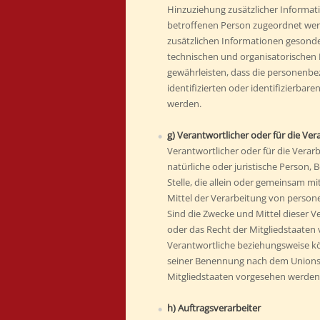
Hinzuziehung zusätzlicher Informati
betroffenen Person zugeordnet wer
zusätzlichen Informationen gesond
technischen und organisatorischen
gewährleisten, dass die personenbe
identifizierten oder identifizierbar
werden.
g) Verantwortlicher oder für die Ve
Verantwortlicher oder für die Verarb
natürliche oder juristische Person,
Stelle, die allein oder gemeinsam m
Mittel der Verarbeitung von perso
Sind die Zwecke und Mittel dieser 
oder das Recht der Mitgliedstaaten
Verantwortliche beziehungsweise k
seiner Benennung nach dem Unions
Mitgliedstaaten vorgesehen werden
h) Auftragsverarbeiter