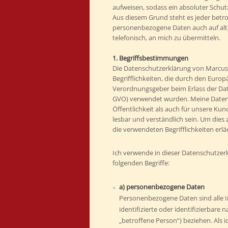
aufweisen, sodass ein absoluter Schut
Aus diesem Grund steht es jeder betro
personenbezogene Daten auch auf alt
telefonisch, an mich zu übermitteln.
1. Begriffsbestimmungen
Die Datenschutzerklärung von Marcus
Begrifflichkeiten, die durch den Europ
Verordnungsgeber beim Erlass der D
GVO) verwendet wurden. Meine Datensc
Öffentlichkeit als auch für unsere Ku
lesbar und verständlich sein. Um dies
die verwendeten Begrifflichkeiten erlä
Ich verwende in dieser Datenschutzer
folgenden Begriffe:
a) personenbezogene Daten
Personenbezogene Daten sind alle In
identifizierte oder identifizierbare
„betroffene Person“) beziehen. Als id