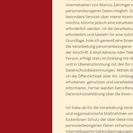
Internetseiten von Marcus Zähringer i
personenbezogener Daten möglich. So
besondere Services über meine Inter
möchte, könnte jedoch eine Verarbei
erforderlich werden. Ist die Verarbe
erforderlich und besteht für eine solc
Grundlage, hole ich generell eine Einw
Die Verarbeitung personenbezogener 
der Anschrift, E-Mail-Adresse oder T
Person, erfolgt stets im Einklang mi
und in Übereinstimmung mit den für m
Datenschutzbestimmungen. Mittels d
ich die Öffentlichkeit über Art, Umfa
erhobenen, genutzten und verarbeit
informieren. Ferner werden betroffene
Datenschutzerklärung über die ihnen 
Ich habe als für die Verarbeitung Vera
und organisatorische Maßnahmen umg
lückenlosen Schutz der über diese Int
personenbezogenen Daten sicherzust
Internetbasierte Datenübertragungen 