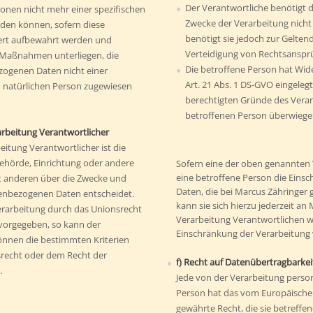
Der Verantwortliche benötigt 
onen nicht mehr einer spezifischen
Zwecke der Verarbeitung nicht 
den können, sofern diese
benötigt sie jedoch zur Gelt
ert aufbewahrt werden und
Verteidigung von Rechtsanspr
 Maßnahmen unterliegen, die
Die betroffene Person hat Wid
zogenen Daten nicht einer
Art. 21 Abs. 1 DS-GVO eingelegt
en natürlichen Person zugewiesen
berechtigten Gründe des Vera
betroffenen Person überwiege
rarbeitung Verantwortlicher
eitung Verantwortlicher ist die
 Behörde, Einrichtung oder andere
Sofern eine der oben genannten
eine betroffene Person die Ein
it anderen über die Zwecke und
Daten, die bei Marcus Zähringer 
nenbezogenen Daten entscheidet.
kann sie sich hierzu jederzeit an
Verarbeitung durch das Unionsrecht
Verarbeitung Verantwortlichen w
 vorgegeben, so kann der
Einschränkung der Verarbeitung 
önnen die bestimmten Kriterien
recht oder dem Recht der
f) Recht auf Datenübertragbarkei
.
Jede von der Verarbeitung pers
Person hat das vom Europäische
gewährte Recht, die sie betref