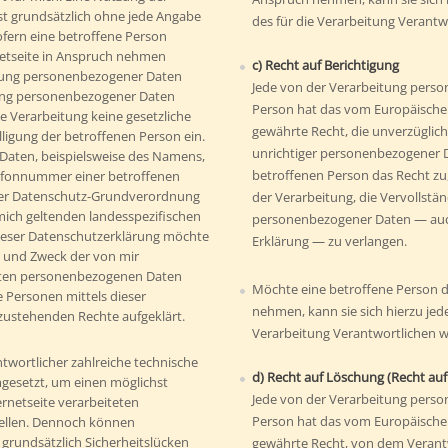
st grundsätzlich ohne jede Angabe
des für die Verarbeitung Verant
fern eine betroffene Person
netseite in Anspruch nehmen
c) Recht auf Berichtigung
tung personenbezogener Daten
Jede von der Verarbeitung pers
itung personenbezogener Daten
Person hat das vom Europäische
he Verarbeitung keine gesetzliche
gewährte Recht, die unverzüglich
illigung der betroffenen Person ein.
unrichtiger personenbezogener D
Daten, beispielsweise des Namens,
betroffenen Person das Recht zu
elefonnummer einer betroffenen
t der Datenschutz-Grundverordnung
der Verarbeitung, die Vervollstä
ich geltenden landesspezifischen
personenbezogener Daten — auch
ieser Datenschutzerklärung möchte
Erklärung — zu verlangen.
ng und Zweck der von mir
eten personenbezogenen Daten
Möchte eine betroffene Person d
 Personen mittels dieser
nehmen, kann sie sich hierzu jede
zustehenden Rechte aufgeklärt.
Verarbeitung Verantwortlichen 
ntwortlicher zahlreiche technische
d) Recht auf Löschung (Recht au
esetzt, um einen möglichst
Jede von der Verarbeitung pers
ernetseite verarbeiteten
Person hat das vom Europäische
ellen. Dennoch können
grundsätzlich Sicherheitslücken
gewährte Recht, von dem Verantwo