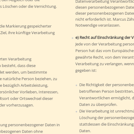
Datenverarbeitung Verantwortlic
s Löschen oder die Vernichtung.
diesen personenbezogenen Daten
dieser personenbezogenen Daten 
nicht erforderlich ist. Marcus Zäh
Notwendige veranlassen.
 die Markierung gespeicherter
el, ihre künftige Verarbeitung
e) Recht auf Einschränkung der 
Jede von der Verarbeitung pers
Person hat das vom Europäische
gewährte Recht, von dem Verant
ierten Verarbeitung
Verarbeitung zu verlangen, wenn
 besteht, dass diese
gegeben ist:
et werden, um bestimmte
ne natürliche Person beziehen, zu
Die Richtigkeit der personenb
 bezüglich Arbeitsleistung,
betroffenen Person bestritten,
ersönlicher Vorlieben, Interessen,
Verantwortlichen ermöglicht, 
ltsort oder Ortswechsel dieser
Daten zu überprüfen.
oder vorherzusagen.
Die Verarbeitung ist unrechtmä
Löschung der personenbezoge
stattdessen die Einschränkun
itung personenbezogener Daten in
Daten.
nenbezogenen Daten ohne