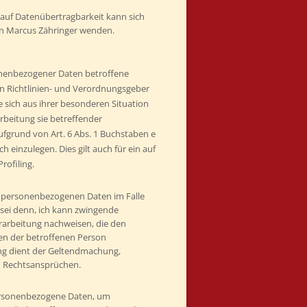
auf Datenübertragbarkeit kann sich
 an Marcus Zähringer wenden.
onenbezogener Daten betroffene
n Richtlinien- und Verordnungsgeber
 sich aus ihrer besonderen Situation
arbeitung sie betreffender
fgrund von Art. 6 Abs. 1 Buchstaben e
h einzulegen. Dies gilt auch für ein auf
rofiling.
e personenbezogenen Daten im Falle
 sei denn, ich kann zwingende
rarbeitung nachweisen, die den
ten der betroffenen Person
ng dient der Geltendmachung,
n Rechtsansprüchen.
ersonenbezogene Daten, um