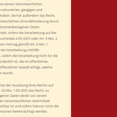
son einem Verantwortlichen
strukturierten, gängigen und
alten. Sie hat außerdem das Recht,
ntwortlichen ohne Behinderung durch
 personenbezogenen Daten
teln, sofern die Verarbeitung auf der
Buchstabe a DS-GVO oder Art. 9 Abs. 2
em Vertrag gemäß Art. 6 Abs. 1
ie Verarbeitung mithilfe
, sofern die Verarbeitung nicht für die
erlich ist, die im öffentlichen
öffentlicher Gewalt erfolgt, welche
n wurde.
 bei der Ausübung ihres Rechts auf
 20 Abs. 1 DS-GVO das Recht, zu
ogenen Daten direkt von einem
en Verantwortlichen übermittelt
chbar ist und sofern hiervon nicht die
ersonen beeinträchtigt werden.