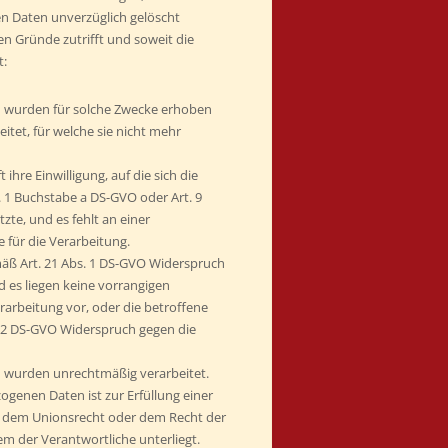
 Daten unverzüglich gelöscht
en Gründe zutrifft und soweit die
t:
 wurden für solche Zwecke erhoben
itet, für welche sie nicht mehr
ihre Einwilligung, auf die sich die
. 1 Buchstabe a DS-GVO oder Art. 9
zte, und es fehlt an einer
 für die Verarbeitung.
mäß Art. 21 Abs. 1 DS-GVO Widerspruch
d es liegen keine vorrangigen
rarbeitung vor, oder die betroffene
. 2 DS-GVO Widerspruch gegen die
wurden unrechtmäßig verarbeitet.
genen Daten ist zur Erfüllung einer
h dem Unionsrecht oder dem Recht der
em der Verantwortliche unterliegt.