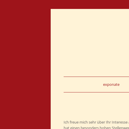
Skip
to
content
exponate
Ich freue mich sehr über Ihr Interess
hat einen besonders hohen Stellenwer