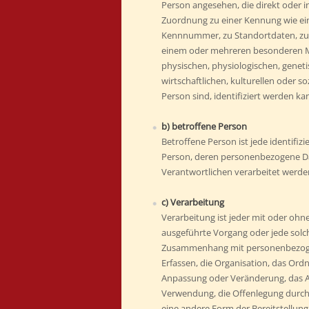
Person angesehen, die direkt oder i
Zuordnung zu einer Kennung wie ei
Kennnummer, zu Standortdaten, zu 
einem oder mehreren besonderen M
physischen, physiologischen, geneti
wirtschaftlichen, kulturellen oder so
Person sind, identifiziert werden ka
b) betroffene Person
Betroffene Person ist jede identifizi
Person, deren personenbezogene Da
Verantwortlichen verarbeitet werde
c) Verarbeitung
Verarbeitung ist jeder mit oder ohne
ausgeführte Vorgang oder jede solc
Zusammenhang mit personenbezoge
Erfassen, die Organisation, das Ordn
Anpassung oder Veränderung, das Au
Verwendung, die Offenlegung durch
eine andere Form der Bereitstellung