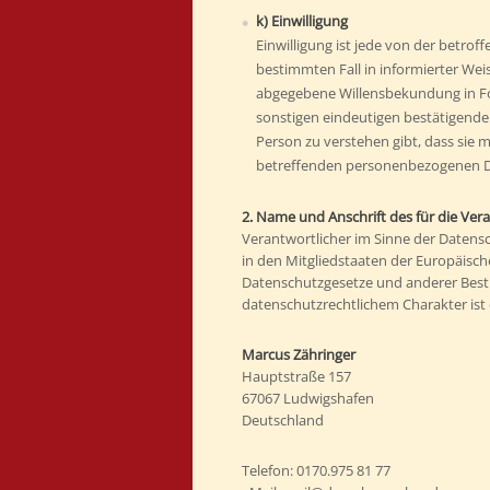
k) Einwilligung
Einwilligung ist jede von der betroff
bestimmten Fall in informierter We
abgegebene Willensbekundung in Fo
sonstigen eindeutigen bestätigende
Person zu verstehen gibt, dass sie m
betreffenden personenbezogenen Da
2. Name und Anschrift des für die Ver
Verantwortlicher im Sinne der Datens
in den Mitgliedstaaten der Europäisc
Datenschutzgesetze und anderer Bes
datenschutzrechtlichem Charakter ist 
Marcus Zähringer
Hauptstraße 157
67067 Ludwigshafen
Deutschland
Telefon: 0170.975 81 77