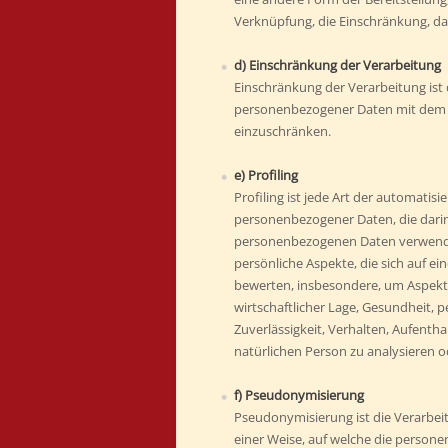
Verknüpfung, die Einschränkung, da
d) Einschränkung der Verarbeitung
Einschränkung der Verarbeitung ist
personenbezogener Daten mit dem Zi
einzuschränken.
e) Profiling
Profiling ist jede Art der automatis
personenbezogener Daten, die darin
personenbezogenen Daten verwend
persönliche Aspekte, die sich auf ei
bewerten, insbesondere, um Aspekte
wirtschaftlicher Lage, Gesundheit, p
Zuverlässigkeit, Verhalten, Aufentha
natürlichen Person zu analysieren 
f) Pseudonymisierung
Pseudonymisierung ist die Verarbe
einer Weise, auf welche die perso