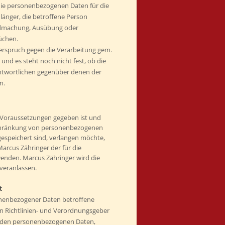
die personenbezogenen Daten für die
länger, die betroffene Person
endmachung, Ausübung oder
üchen.
erspruch gegen die Verarbeitung gem.
 und es steht noch nicht fest, ob die
ntwortlichen gegenüber denen der
n.
 Voraussetzungen gegeben ist und
schränkung von personenbezogenen
gespeichert sind, verlangen möchte,
 Marcus Zähringer der für die
enden. Marcus Zähringer wird die
veranlassen.
t
onenbezogener Daten betroffene
n Richtlinien- und Verordnungsgeber
fenden personenbezogenen Daten,